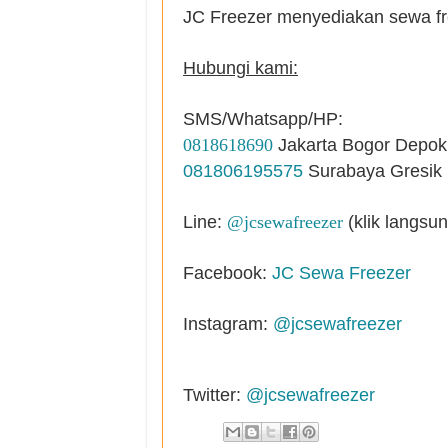
JC Freezer menyediakan sewa fr
Hubungi kami:
SMS/Whatsapp/HP:
0818618690
Jakarta Bogor Depok 
081806195575
Surabaya Gresik S
Line:
@jcsewafreezer
(klik langsu
Facebook:
JC Sewa Freezer
Instagram:
@jcsewafreezer
Twitter:
@jcsewafreezer