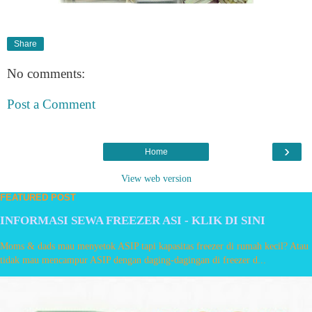
Share
No comments:
Post a Comment
›
Home
View web version
FEATURED POST
INFORMASI SEWA FREEZER ASI - KLIK DI SINI
Moms & dads mau menyetok ASIP tapi kapasitas freezer di rumah kecil? Atau
tidak mau mencampur ASIP dengan daging-dagingan di freezer d...