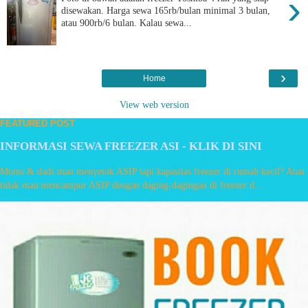
›
disewakan. Harga sewa 165rb/bulan minimal 3 bulan,
atau 900rb/6 bulan. Kalau sewa...
›
Home
View web version
FEATURED POST
INFORMASI SEWA FREEZER ASI - KLIK DI SINI
Moms & dads mau menyetok ASIP tapi kapasitas freezer di rumah kecil? Atau
tidak mau mencampur ASIP dengan daging-dagingan di freezer d...