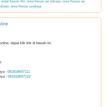
,
rental freezer ASI
,
sewa freezer asi sidoarjo
,
sewa freezer asi
idoarjo
,
sewa freezer surabaya
line
ine, dapat klik link di bawah ini.
i:
nya :
081818697111
nya :
081818697222