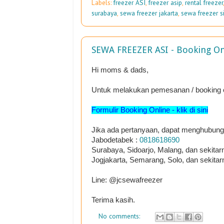
Labels:
freezer ASI
,
freezer asip
,
rental freezer
surabaya
,
sewa freezer jakarta
,
sewa freezer s
SEWA FREEZER ASI - Booking On
Hi moms & dads,
Untuk melakukan pemesanan / booking onl
Formulir Booking Online - klik di sini
Jika ada pertanyaan, dapat menghubung
Jabodetabek :
0818618690
Surabaya, Sidoarjo, Malang, dan sekitar
Jogjakarta, Semarang, Solo, dan sekitar
Line: @jcsewafreezer
Terima kasih.
No comments: